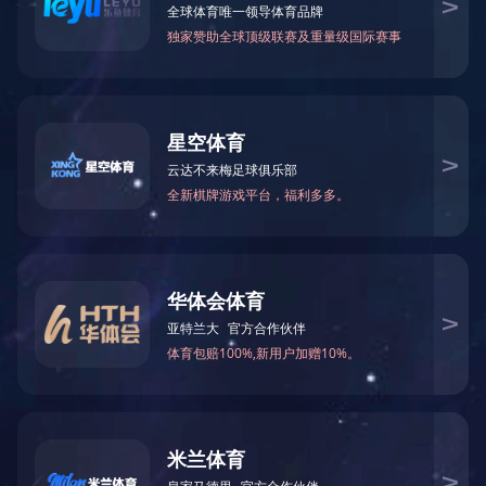
开云官方网页版
>
本科生教育
> 正文
我校学子在第十
第十七届CIMC“西门子杯”中国智能制造挑战赛全国总
共有485支队伍获奖，我校晋级全国总决赛的7支参赛队